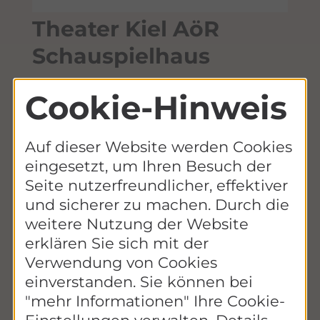
Theater Kiel AöR
Schauspielhaus
20% Ermäßigung auf den
Cookie-Hinweis
Eintrittspreis
Heute Abend noch nichts vor?
Auf dieser Website werden Cookies
Erlebt im Kieler Schauspielhaus ein
eingesetzt, um Ihren Besuch der
buntes Programm mit einem
Seite nutzerfreundlicher, effektiver
großartigen Ensemble.
und sicherer zu machen. Durch die
weitere Nutzung der Website
Mit der Ehrenamtskarte MV erhaltet ihr
erklären Sie sich mit der
hier 20 % Ermäßigung auf den
Verwendung von Cookies
Eintrittspreis.
einverstanden. Sie können bei
"mehr Informationen" Ihre Cookie-
Ausgenommen: Premieren,
Sonderveranstaltungen, Gastspiele,