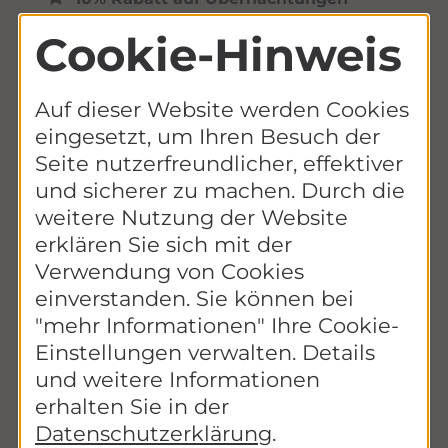
Cookie-Hinweis
Inhaber*innen der EhrenamtsKarte MV
erhalten 10% Rabatt auf
Übernachtungen (Vergünstigung ist
Auf dieser Website werden Cookies
nicht mit anderen Rabattaktionen
eingesetzt, um Ihren Besuch der
kombinierbar)
Seite nutzerfreundlicher, effektiver
und sicherer zu machen. Durch die
In den kommenden Jahren erweitern
weitere Nutzung der Website
sich die Standorte in Mecklenburg-
erklären Sie sich mit der
Vorpommern. Alle weiteren VELA
Hotels werden sich auch an der Aktion
Verwendung von Cookies
beteiligen.
einverstanden. Sie können bei
"mehr Informationen" Ihre Cookie-
Buchenstr. 42, 18375 Prerow a.d.
Einstellungen verwalten. Details
Darß
und weitere Informationen
https://bernstein-prerow.de/
erhalten Sie in der
Datenschutzerklärung
.