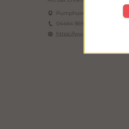
Mit der Ehrenamtskarte MV erhal
Pumphusen 3, 26409 Wittm
04464 8693 0
https://www.dshm.de