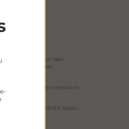
s
hen Nordseeküste. Von den
u
ndern die ganze Welt.
ie Wohnkultur der
bendig durch viele interaktive
e-
e
Museumskutter GEBRÜDER laden