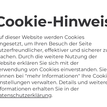
Cookie-Hinwei
fenmuseum in Carolinensiel
uf dieser Website werden Cookies
 un buten – im Deutschen Sielhafenmuseum.
ingesetzt, um Ihren Besuch der Seite
te sich im 19. Jh. in den Sielhäfen an der deutsc
tzerfreundlicher, effektiver und sicherer z
en die Schiffer nicht nur die hiesigen Küsten, so
achen. Durch die weitere Nutzung der
ebsite erklären Sie sich mit der
in Carolinensiel zeigt den Alltag an Bord und d
erwendung von Cookies einverstanden. Sie
ndesbewusstsein. Der maritime Lebensstil wird le
önnen bei "mehr Informationen" Ihre Cooki
instellungen verwalten. Details und weiter
nformationen erhalten Sie in der
n Museumshafen mit Traditionsseglern und der 
atenschutzerklärung
.
eit der Handelsschifffahrt unter Segeln ein.