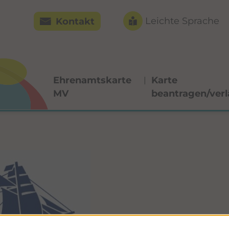
Leichte Sprache
Kontakt
Ehrenamtskarte
Karte
MV
beantragen/ver