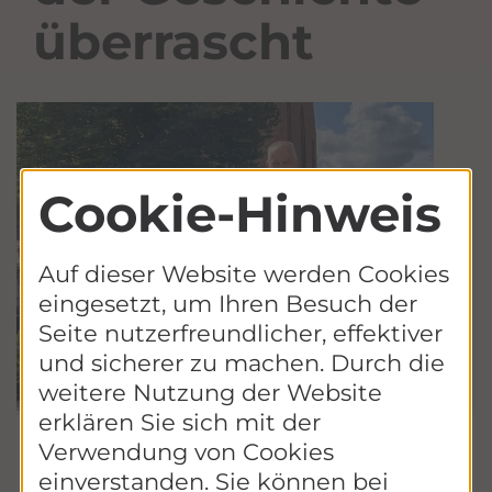
überrascht
Cookie-Hinweis
Auf dieser Website werden Cookies
eingesetzt, um Ihren Besuch der
Seite nutzerfreundlicher, effektiver
und sicherer zu machen. Durch die
weitere Nutzung der Website
erklären Sie sich mit der
vergrßrn
Kristin Rietdorf überreicht die goldene
Verwendung von Cookies
Ehrenamtskarte MV an Dr. Gerd Albrecht |
Bildquelle: Ehrenamtsstiftung MV
einverstanden. Sie können bei